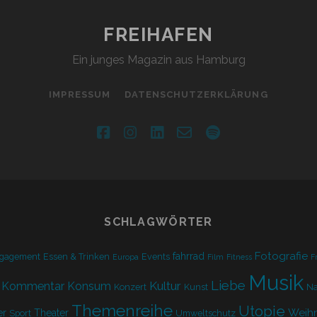
FREIHAFEN
Ein junges Magazin aus Hamburg
IMPRESSUM
DATENSCHUTZERKLÄRUNG
facebook
instagram
linkedin
email-
spotify
form
SCHLAGWÖRTER
Fotografie
fahrrad
gagement
Essen & Trinken
Events
Europa
Film
Fitness
F
Musik
Liebe
Kultur
Kommentar
Konsum
Konzert
Kunst
Na
Themenreihe
Utopie
Weih
r
Theater
Sport
Umweltschutz