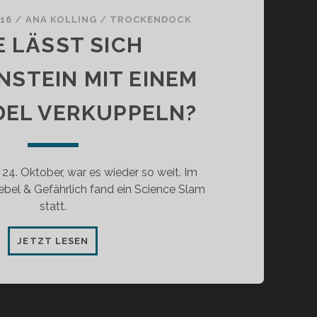
016
/
ANA KOLLING
/
TROCKENDOCK
E LÄSST SICH
NSTEIN MIT EINEM
EL VERKUPPELN?
4. Oktober, war es wieder so weit. Im
bel & Gefährlich fand ein Science Slam
statt.
WIE
JETZT LESEN
LÄSST
SICH
FRANKENSTEIN
MIT