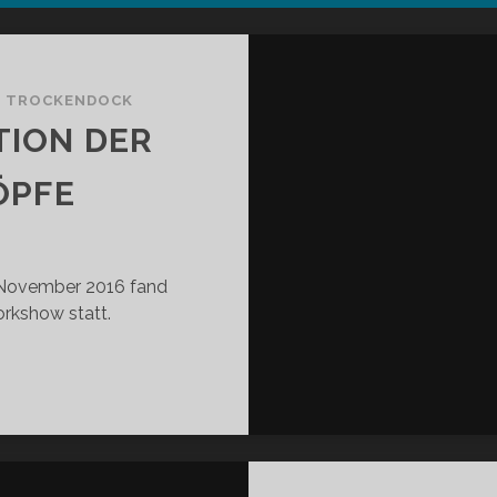
/
TROCKENDOCK
TION DER
ÖPFE
. November 2016 fand
rkshow statt.
UE
NERATION
R
EATIVEN