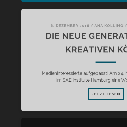
6. DEZEMBER 2016
/
ANA KOLLING
DIE NEUE GENERA
KREATIVEN K
Medieninteressierte aufgepasst! Am 24
im SAE Institute Hamburg eine Wo
DIE
JETZT LESEN
NE
GE
DE
KR