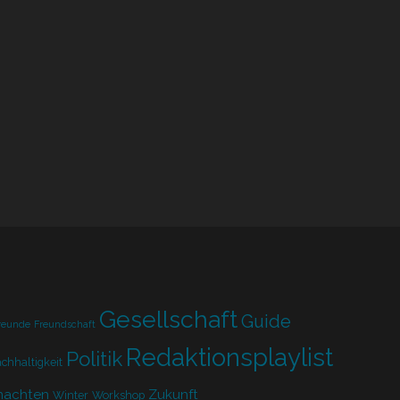
EINEM
TOPMODEL
VERKUPPELN?
Gesellschaft
Guide
reunde
Freundschaft
Redaktionsplaylist
Politik
chhaltigkeit
nachten
Zukunft
Winter
Workshop