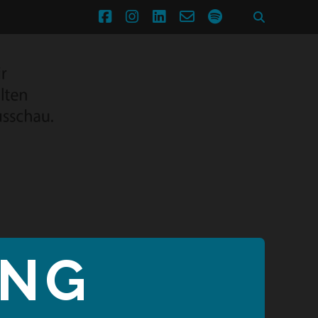
facebook
instagram
linkedin
email-
spotify
form
ING