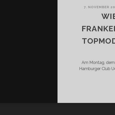
PFE
7. NOVEMBER 2
WI
FRANKE
TOPMOD
Am Montag, dem 2
Hamburger Club Ue