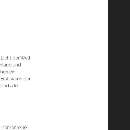
“
Licht der Welt
chland und
hen ein
 Erst, wenn der
ind alle
 Themenreihe,