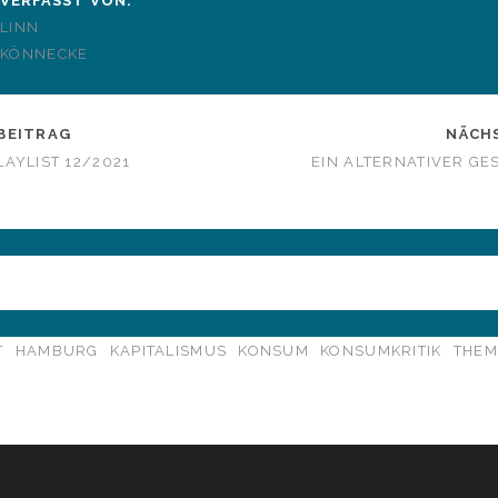
VERFASST VON:
LINN
KÖNNECKE
BEITRAG
NÄCH
AYLIST 12/2021
EIN ALTERNATIVER G
T
HAMBURG
KAPITALISMUS
KONSUM
KONSUMKRITIK
THEM