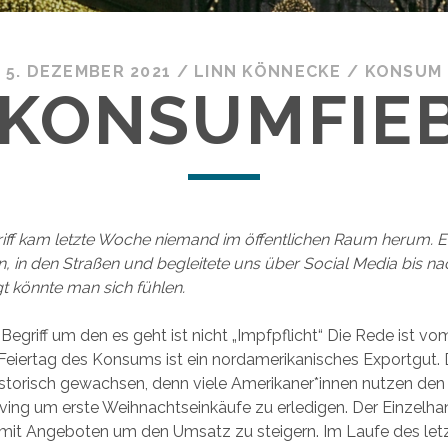
5. DEZEMBER 2021
/
LINN KÖNNECKE
/
KONSUM
 KONSUMFIE
iff kam letzte Woche niemand im öffentlichen Raum herum. 
n, in den Straßen und begleitete uns über Social Media bis n
t könnte man sich fühlen.
Begriff um den es geht ist nicht „Impfpflicht“ Die Rede ist vo
r Feiertag des Konsums ist ein nordamerikanisches Exportgut. D
istorisch gewachsen, denn viele Amerikaner*innen nutzen de
ing um erste Weihnachtseinkäufe zu erledigen. Der Einzelhan
mit Angeboten um den Umsatz zu steigern. Im Laufe des let