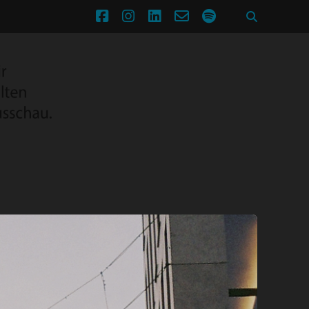
facebook
instagram
linkedin
email-
spotify
form