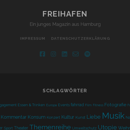
FREIHAFEN
Ein junges Magazin aus Hamburg
IMPRESSUM
DATENSCHUTZERKLÄRUNG
facebook
instagram
linkedin
email-
spotify
form
SCHLAGWÖRTER
Fotografie
fahrrad
gagement
Essen & Trinken
Events
Europa
Film
Fitness
F
Musik
Liebe
Kultur
Kommentar
Konsum
Konzert
Kunst
Na
Themenreihe
Utopie
Weih
r
Theater
Sport
Umweltschutz