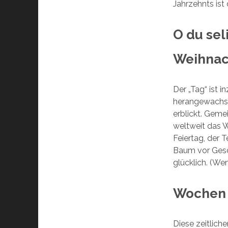
Jahrzehnts ist
O du se
Weihnac
Der „Tag“ ist 
herangewachse
erblickt. Geme
weltweit das 
Feiertag, der T
Baum vor Gesc
glücklich. (W
Wochen 
Diese zeitlich