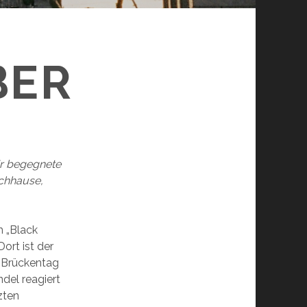
BER
Er begegnete
achhause,
m „Black
ort ist der
n Brückentag
del reagiert
zten