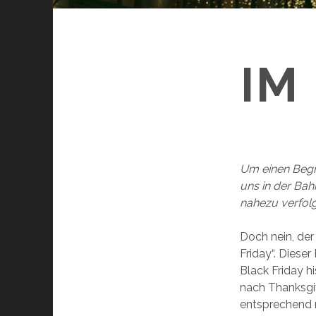
IM
Um einen Begr
uns in der Bah
nahezu verfolg
Doch nein, der 
Friday“. Diese
Black Friday h
nach Thanksgiv
entsprechend 