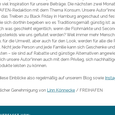
n viel Inspiration für unsere Beiträge. Die nächsten zwei Mona
HAFEN-Redaktion mit dem Thema Konsum. Unsere Autor*inne
 das Treiben zu Black Friday in Hamburg angeschaut und fes
ie sich dorthin begeben wo es Traditionsgemäß günstig ist: a
ch was geschieht eigentlich, wenn die Flohmärkte und Seco
ipsterkids wie uns geflutet werden? Weil immer mehr Mensche
, für die Umwelt, aber auch für den Look, werden für alle die 
 Nicht jede Person und jede Familie kann sich Geschenke un
eisten – sie sind auf Rabatte und günstige Alternativen angew
ich unsere Autor*innen auch mit dem Privileg, sich nachhalti
odukte leisten zu können.
 diese Einblicke also regelmäßig auf unserem Blog sowie
Inst
ndlicher Genehmigung von
Linn Könnecke
/ FREIHAFEN