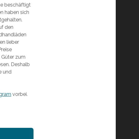
te beschäftigt
n haben sich
tgehalten.
uf den
ndhandläden
n lieber
Preise
d Güter zum
iesen. Deshalb
ge und
agram
vorbei.