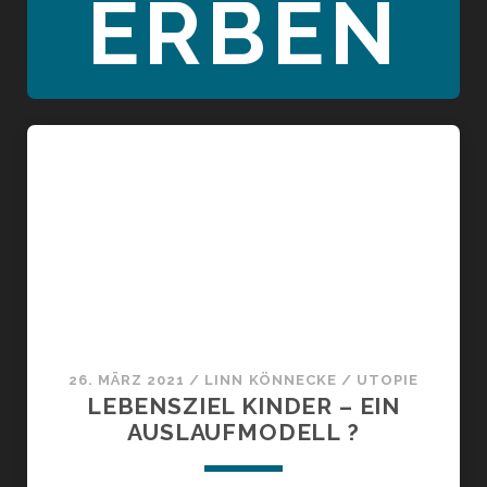
ERBEN
26. MÄRZ 2021
/
LINN KÖNNECKE
/
UTOPIE
LEBENSZIEL KINDER – EIN
AUSLAUFMODELL ?