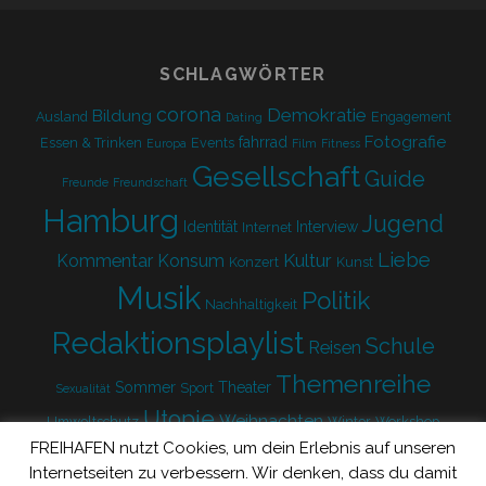
form
SCHLAGWÖRTER
corona
Demokratie
Bildung
Ausland
Engagement
Dating
Fotografie
fahrrad
Essen & Trinken
Events
Europa
Film
Fitness
Gesellschaft
Guide
Freunde
Freundschaft
Hamburg
Jugend
Identität
Interview
Internet
Liebe
Kultur
Kommentar
Konsum
Konzert
Kunst
Musik
Politik
Nachhaltigkeit
Redaktionsplaylist
Schule
Reisen
Themenreihe
Sommer
Theater
Sport
Sexualität
Utopie
Weihnachten
Umweltschutz
Winter
Workshop
FREIHAFEN nutzt Cookies, um dein Erlebnis auf unseren
Zukunft
Internetseiten zu verbessern. Wir denken, dass du damit