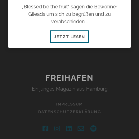
„Blessed be the fruit“ sagen die Bewohner
Gileads um sich zu begrüßen und zu
verabschieden.…
LEBENSZIEL
JETZT LESEN
KINDER
–
EIN
AUSLAUFMODELL
?
FREIHAFEN
Ein junges Magazin aus Hamburg
IMPRESSUM
DATENSCHUTZERKLÄRUNG
facebook
instagram
linkedin
email-
spotify