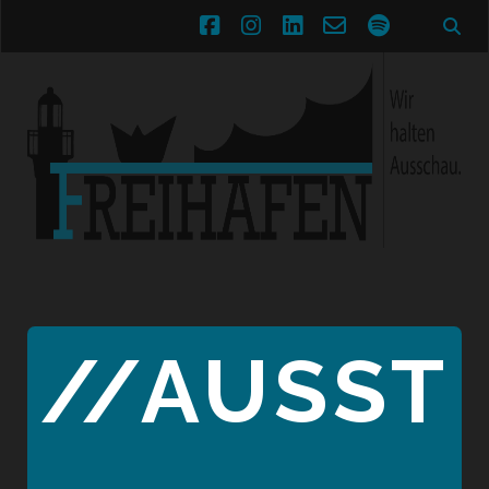
facebook
instagram
linkedin
email-
spotify
form
//AUSST