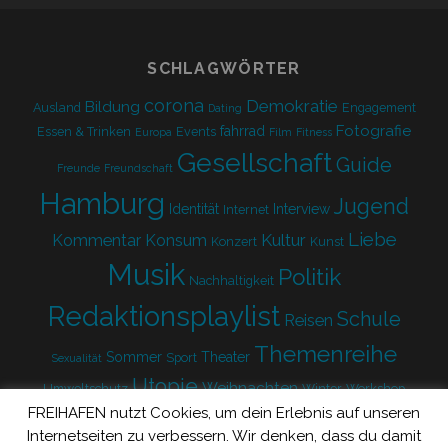
form
SCHLAGWÖRTER
corona
Demokratie
Bildung
Ausland
Engagement
Dating
Fotografie
fahrrad
Essen & Trinken
Events
Europa
Film
Fitness
Gesellschaft
Guide
Freunde
Freundschaft
Hamburg
Jugend
Identität
Interview
Internet
Liebe
Kultur
Kommentar
Konsum
Konzert
Kunst
Musik
Politik
Nachhaltigkeit
Redaktionsplaylist
Schule
Reisen
Themenreihe
Sommer
Theater
Sport
Sexualität
Utopie
Weihnachten
Umweltschutz
Winter
Workshop
FREIHAFEN nutzt Cookies, um dein Erlebnis auf unseren
Zukunft
Internetseiten zu verbessern. Wir denken, dass du damit