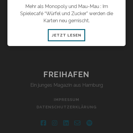
Mehr als Monopoly und Mau-Mau : Im
Spielecafé “Würfel und Zucker” werden die
Karten neu gemischt.
SPIELECAFÉ:
JETZT LESEN
BRETT
UND
KARTEN
IN
DER
FREIHAFEN
GROSSSTADT
Ein junges Magazin aus Hamburg
IMPRESSUM
DATENSCHUTZERKLÄRUNG
facebook
instagram
linkedin
email-
spotify