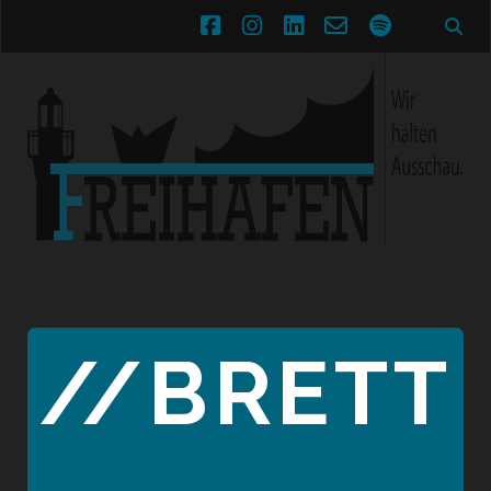
facebook
instagram
linkedin
email-
spotify
form
//BRETT