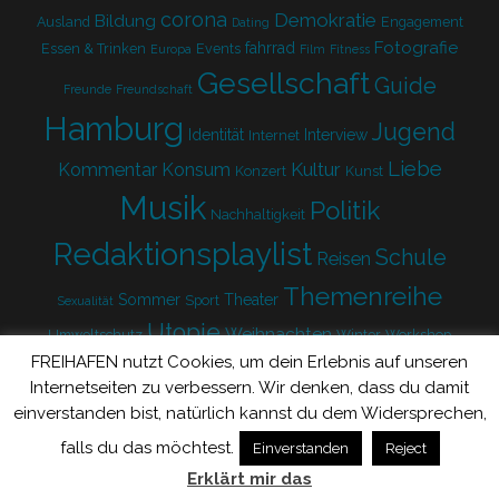
corona
Demokratie
Bildung
Ausland
Engagement
Dating
Fotografie
fahrrad
Essen & Trinken
Events
Europa
Film
Fitness
Gesellschaft
Guide
Freunde
Freundschaft
Hamburg
Jugend
Identität
Interview
Internet
Liebe
Kultur
Kommentar
Konsum
Konzert
Kunst
Musik
Politik
Nachhaltigkeit
Redaktionsplaylist
Schule
Reisen
Themenreihe
Sommer
Theater
Sport
Sexualität
Utopie
Weihnachten
Umweltschutz
Winter
Workshop
FREIHAFEN nutzt Cookies, um dein Erlebnis auf unseren
Zukunft
Internetseiten zu verbessern. Wir denken, dass du damit
einverstanden bist, natürlich kannst du dem Widersprechen,
falls du das möchtest.
Einverstanden
Reject
Erklärt mir das
EIN PROJEKT DER
JUGENDPRESSE NORD