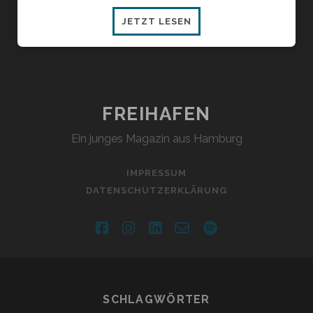
AUF
JETZT LESEN
GEHT
DIE
WILDE
FAHRT
FREIHAFEN
Ein junges Magazin aus Hamburg
IMPRESSUM
DATENSCHUTZERKLÄRUNG
facebook
instagram
linkedin
email-
spotify
form
SCHLAGWÖRTER