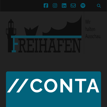
facebook
instagram
linkedin
email-
spotify
form
//CONTA