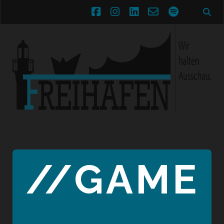
facebook
instagram
linkedin
email-
spotify
form
//GAME