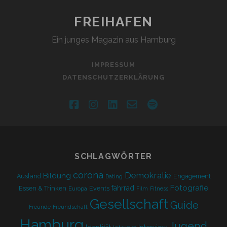
CONCERT
BRINGT
FREIHAFEN
DEN
Ein junges Magazin aus Hamburg
WINTER
NACH
HAMBURG
IMPRESSUM
DATENSCHUTZERKLÄRUNG
facebook
instagram
linkedin
email-
spotify
form
SCHLAGWÖRTER
corona
Demokratie
Bildung
Ausland
Engagement
Dating
Fotografie
fahrrad
Essen & Trinken
Events
Europa
Film
Fitness
Gesellschaft
Guide
Freunde
Freundschaft
Hamburg
Jugend