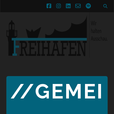
facebook
instagram
linkedin
email-
spotify
form
//GEMEI