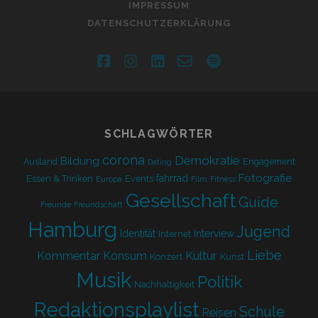
IMPRESSUM
DATENSCHUTZERKLÄRUNG
facebook
instagram
linkedin
email-
spotify
form
SCHLAGWÖRTER
corona
Demokratie
Bildung
Ausland
Engagement
Dating
Fotografie
fahrrad
Essen & Trinken
Events
Europa
Film
Fitness
Gesellschaft
Guide
Freunde
Freundschaft
Hamburg
Jugend
Identität
Interview
Internet
Liebe
Kultur
Kommentar
Konsum
Konzert
Kunst
Musik
Politik
Nachhaltigkeit
Redaktionsplaylist
Schule
Reisen