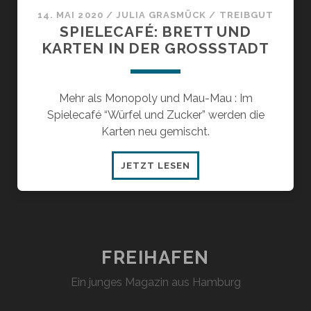
14. MAI 2020
/
JULIA GRASMÜCK
/
TREIBGUT
SPIELECAFÉ: BRETT UND
KARTEN IN DER GROSSSTADT
Mehr als Monopoly und Mau-Mau : Im
Spielecafé “Würfel und Zucker” werden die
Karten neu gemischt.
SPIELECAFÉ:
JETZT LESEN
BRETT
UND
KARTEN
IN
DER
FREIHAFEN
GROSSSTADT
Ein junges Magazin aus Hamburg