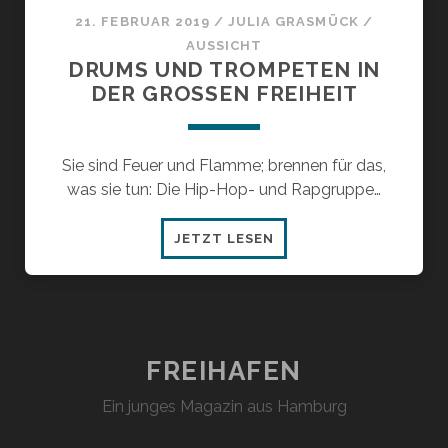
21. FEBRUAR 2019
/
JULIA GRASMÜCK
/
AUSSICHT
DRUMS UND TROMPETEN IN
DER GROSSEN FREIHEIT
Sie sind Feuer und Flamme; brennen für das,
was sie tun: Die Hip-Hop- und Rapgruppe…
DRUMS
JETZT LESEN
UND
TROMPETEN
IN
DER
GROSSEN F
FREIHAFEN
REIHEIT
Ein junges Magazin aus Hamburg