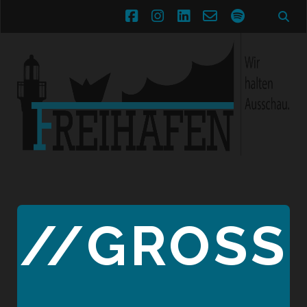
facebook
instagram
linkedin
email-
spotify
form
//GROSSE