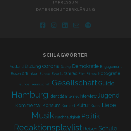
IMPRESSUM
DATENSCHUTZERKLÄRUNG
facebook
instagram
linkedin
email-
spotify
form
SCHLAGWÖRTER
corona
Demokratie
Bildung
Ausland
Engagement
Dating
Fotografie
fahrrad
Essen & Trinken
Events
Europa
Film
Fitness
Gesellschaft
Guide
Freunde
Freundschaft
Hamburg
Jugend
Identität
Interview
Internet
Liebe
Kultur
Kommentar
Konsum
Konzert
Kunst
Musik
Politik
Nachhaltigkeit
Redaktionsplaylist
Schule
Reisen