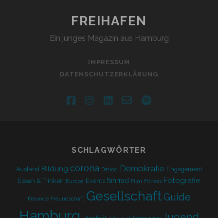
FREIHAFEN
Ein junges Magazin aus Hamburg
IMPRESSUM
DATENSCHUTZERKLÄRUNG
facebook
instagram
linkedin
email-
spotify
form
SCHLAGWÖRTER
corona
Demokratie
Bildung
Ausland
Engagement
Dating
Fotografie
fahrrad
Essen & Trinken
Events
Europa
Film
Fitness
Gesellschaft
Guide
Freunde
Freundschaft
Hamburg
Jugend