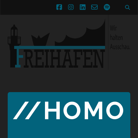
facebook
instagram
linkedin
email-
spotify
form
//HOMO