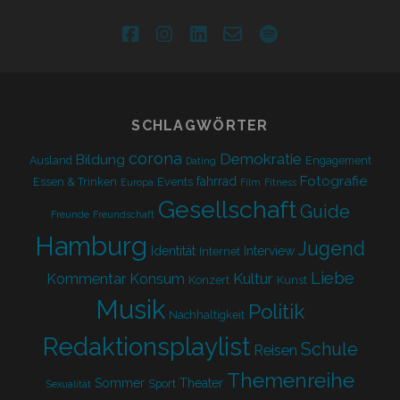
EDITION
facebook
instagram
linkedin
email-
spotify
form
SCHLAGWÖRTER
corona
Demokratie
Bildung
Ausland
Engagement
Dating
Fotografie
fahrrad
Essen & Trinken
Events
Europa
Film
Fitness
Gesellschaft
Guide
Freunde
Freundschaft
Hamburg
Jugend
Identität
Interview
Internet
Liebe
Kultur
Kommentar
Konsum
Konzert
Kunst
Musik
Politik
Nachhaltigkeit
Redaktionsplaylist
Schule
Reisen
Themenreihe
Sommer
Theater
Sport
Sexualität