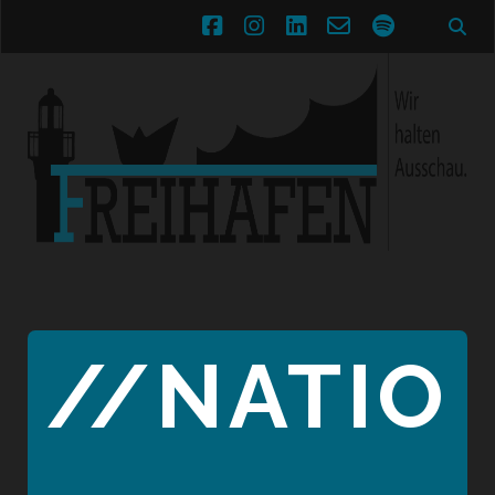
facebook
instagram
linkedin
email-
spotify
form
//NATIO