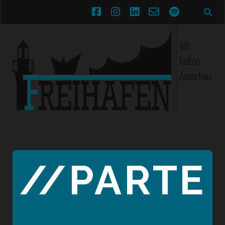
facebook
instagram
linkedin
email-
spotify
form
//PARTE