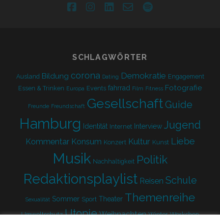
facebook
instagram
linkedin
email-
spotify
form
SCHLAGWÖRTER
corona
Demokratie
Bildung
Ausland
Engagement
Dating
Fotografie
fahrrad
Essen & Trinken
Events
Europa
Film
Fitness
Gesellschaft
Guide
Freunde
Freundschaft
Hamburg
Jugend
Identität
Interview
Internet
Liebe
Kultur
Kommentar
Konsum
Konzert
Kunst
Musik
Politik
Nachhaltigkeit
Redaktionsplaylist
Schule
Reisen
Themenreihe
Sommer
Theater
Sport
Sexualität
Utopie
Weihnachten
Umweltschutz
Winter
Workshop