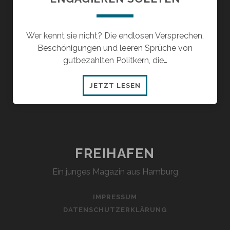
Wer kennt sie nicht? Die endlosen Versprechen,
Beschönigungen und leeren Sprüche von
gutbezahlten Politkern, die…
WARUM
JETZT LESEN
SICH
JUNGE
MENSCHEN
IN
PARTEIEN
FREIHAFEN
ENGAGIEREN
Ein junges Magazin aus Hamburg
SOLLTEN
IMPRESSUM
DATENSCHUTZERKLÄRUNG