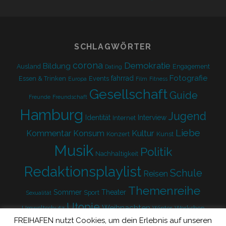
form
SCHLAGWÖRTER
corona
Demokratie
Bildung
Ausland
Engagement
Dating
Fotografie
fahrrad
Essen & Trinken
Events
Europa
Film
Fitness
Gesellschaft
Guide
Freunde
Freundschaft
Hamburg
Jugend
Identität
Interview
Internet
Liebe
Kultur
Kommentar
Konsum
Konzert
Kunst
Musik
Politik
Nachhaltigkeit
Redaktionsplaylist
Schule
Reisen
Themenreihe
Sommer
Theater
Sport
Sexualität
Utopie
Weihnachten
Umweltschutz
Winter
Workshop
FREIHAFEN nutzt Cookies, um dein Erlebnis auf unseren
Zukunft