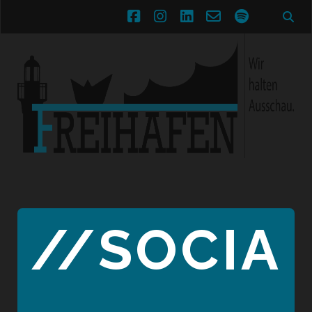
facebook
instagram
linkedin
email-
spotify
form
//SOCIA