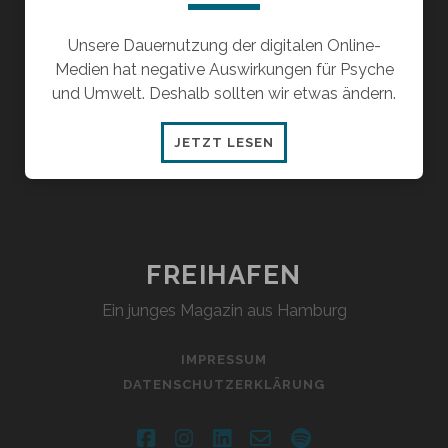
Unsere Dauernutzung der digitalen Online-
Medien hat negative Auswirkungen für Psyche
und Umwelt. Deshalb sollten wir etwas ändern.
GENERATION
JETZT LESEN
DAUER-
ON
–
DIE
SCHATTENSEITEN
FREIHAFEN
UNSERER
Ein junges Magazin aus Hamburg
MEDIENNUTZUNG
IMPRESSUM
DATENSCHUTZERKLÄRUNG
facebook
instagram
linkedin
email-
spotify