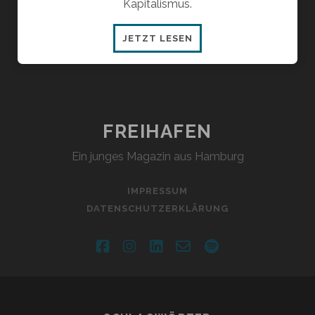
Kapitalismus.
DER
JETZT LESEN
MYTHOS
DER
„GRÜNEN“
ENERGIEWENDE
FREIHAFEN
Ein junges Magazin aus Hamburg
IMPRESSUM
DATENSCHUTZERKLÄRUNG
facebook
instagram
linkedin
email-
spotify
form