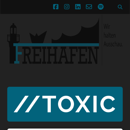
facebook
instagram
linkedin
email-
spotify
form
//TOXIC