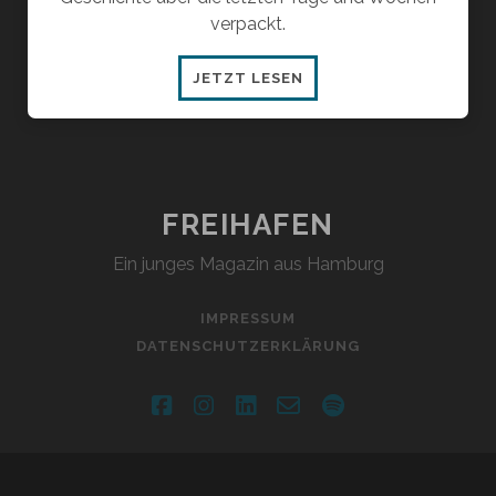
verpackt.
CORONA
JETZT LESEN
IN
DAUERSCHLEIFE
FREIHAFEN
Ein junges Magazin aus Hamburg
IMPRESSUM
DATENSCHUTZERKLÄRUNG
facebook
instagram
linkedin
email-
spotify
form