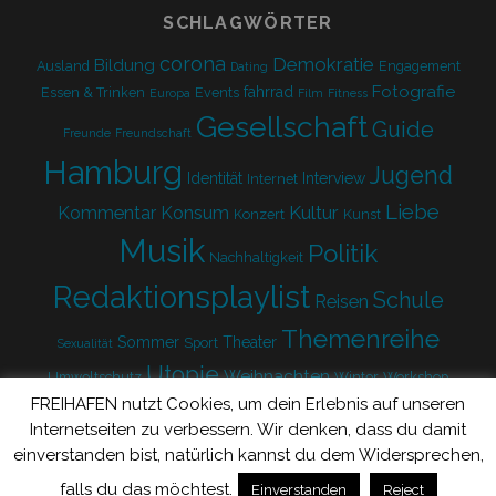
SCHLAGWÖRTER
corona
Demokratie
Bildung
Ausland
Engagement
Dating
Fotografie
fahrrad
Essen & Trinken
Events
Europa
Film
Fitness
Gesellschaft
Guide
Freunde
Freundschaft
Hamburg
Jugend
Identität
Interview
Internet
Liebe
Kultur
Kommentar
Konsum
Konzert
Kunst
Musik
Politik
Nachhaltigkeit
Redaktionsplaylist
Schule
Reisen
Themenreihe
Sommer
Theater
Sport
Sexualität
Utopie
Weihnachten
Umweltschutz
Winter
Workshop
FREIHAFEN nutzt Cookies, um dein Erlebnis auf unseren
Zukunft
Internetseiten zu verbessern. Wir denken, dass du damit
einverstanden bist, natürlich kannst du dem Widersprechen,
falls du das möchtest.
Einverstanden
Reject