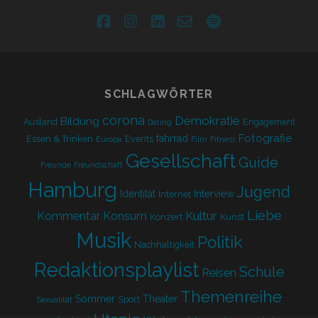
facebook
instagram
linkedin
email-
spotify
form
SCHLAGWÖRTER
corona
Demokratie
Bildung
Ausland
Engagement
Dating
Fotografie
fahrrad
Essen & Trinken
Events
Europa
Film
Fitness
Gesellschaft
Guide
Freunde
Freundschaft
Hamburg
Jugend
Identität
Interview
Internet
Liebe
Kultur
Kommentar
Konsum
Konzert
Kunst
Musik
Politik
Nachhaltigkeit
Redaktionsplaylist
Schule
Reisen
Themenreihe
Sommer
Theater
Sport
Sexualität