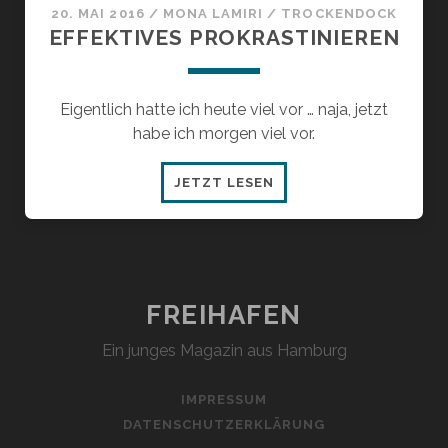
20. MAI 2016
/
MONA LAMIRI
/
TROCKENDOCK
EFFEKTIVES PROKRASTINIEREN
Eigentlich hatte ich heute viel vor … naja, jetzt
habe ich morgen viel vor.
EFFEKTIVES
JETZT LESEN
PROKRASTINIEREN
FREIHAFEN
Ein junges Magazin aus Hamburg
IMPRESSUM
DATENSCHUTZERKLÄRUNG