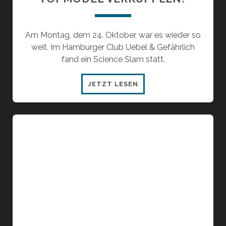
Am Montag, dem 24. Oktober, war es wieder so
weit. Im Hamburger Club Uebel & Gefährlich
fand ein Science Slam statt.
WIE
JETZT LESEN
LÄSST
SICH
FRANKENSTEIN
MIT
EINEM
TOPMODEL
VERKUPPELN?