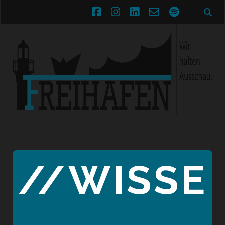
facebook
instagram
linkedin
email-
spotify
form
//WISSE