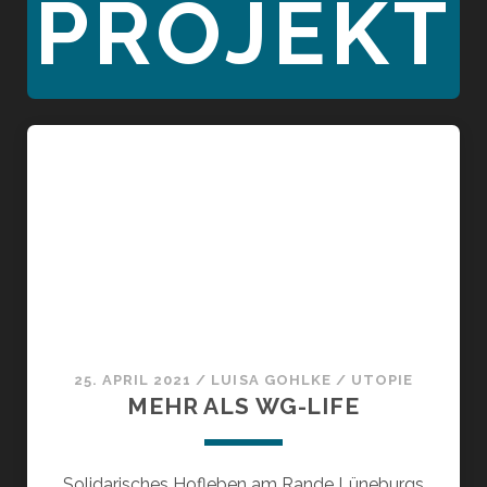
PROJEKT
25. APRIL 2021
/
LUISA GOHLKE
/
UTOPIE
MEHR ALS WG-LIFE
Solidarisches Hofleben am Rande Lüneburgs