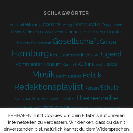
SCHLAGWÖRTER
corona
Demokratie
Bildung
Ausland
Engagement
Dating
Fotografie
fahrrad
Essen & Trinken
Events
Europa
Film
Fitness
Gesellschaft
Guide
Freunde
Freundschaft
Hamburg
Jugend
Identität
Interview
Internet
Liebe
Kultur
Kommentar
Konsum
Konzert
Kunst
Musik
Politik
Nachhaltigkeit
Redaktionsplaylist
Schule
Reisen
Themenreihe
Sommer
Theater
Sport
Sexualität
Utopie
Weihnachten
Umweltschutz
Winter
Workshop
FREIHAFEN nutzt Cookies, um dein Erlebnis auf unseren
Zukunft
Internetseiten zu verbessern. Wir denken, dass du damit
einverstanden bist, natürlich kannst du dem Widersprechen,