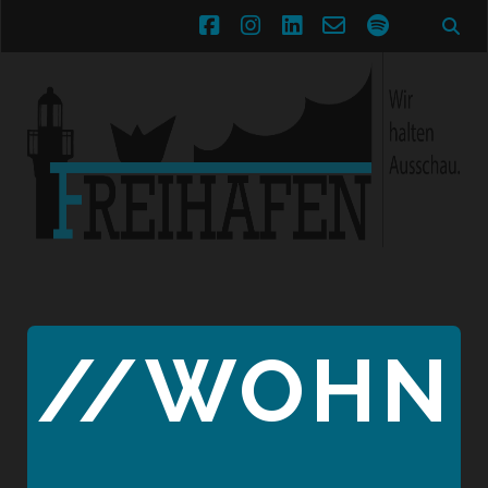
facebook
instagram
linkedin
email-
spotify
form
//WOHN