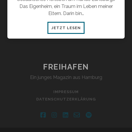
Das Eigenheim, ein Traum im Leben meiner
Eltern. Darin bin…
MEHR
JETZT LESEN
ALS
WG-
LIFE
FREIHAFEN
Ein junges Magazin aus Hamburg
IMPRESSUM
DATENSCHUTZERKLÄRUNG
facebook
instagram
linkedin
email-
spotify
form