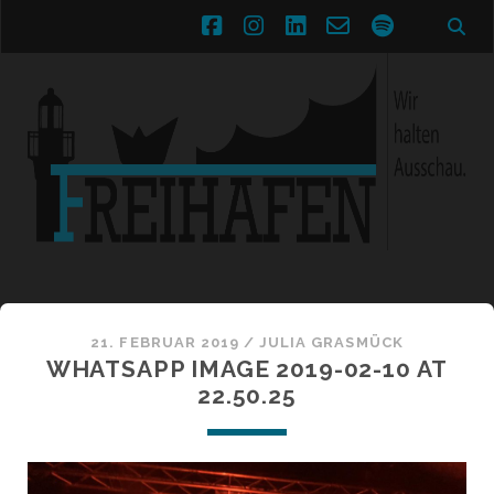
facebook
instagram
linkedin
email-
spotify
form
21. FEBRUAR 2019 /
JULIA GRASMÜCK
WHATSAPP IMAGE 2019-02-10 AT
22.50.25