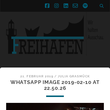
facebook
instagram
linkedin
email-
spotify
form
21. FEBRUAR 2019 /
JULIA GRASMÜCK
WHATSAPP IMAGE 2019-02-10 AT
22.50.26