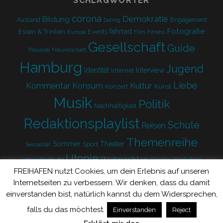
SCHLAGWÖRTER
corona
Demokratie
Bildung
Ausland
Engagement
Dating
Fotografie
fahrrad
Essen & Trinken
Events
Europa
Film
Fitness
Gesellschaft
Guide
Freunde
Freundschaft
Hamburg
Jugend
Identität
Interview
Internet
Liebe
Kultur
Kommentar
Konsum
Konzert
Kunst
Musik
Politik
Nachhaltigkeit
Redaktionsplaylist
Schule
Reisen
Themenreihe
Sommer
Theater
Sport
Sexualität
Utopie
Weihnachten
Umweltschutz
Winter
Workshop
FREIHAFEN nutzt Cookies, um dein Erlebnis auf unseren
Zukunft
Internetseiten zu verbessern. Wir denken, dass du damit
einverstanden bist, natürlich kannst du dem Widersprechen,
falls du das möchtest.
Einverstanden
Reject