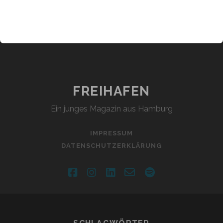
FREIHAFEN
Ein junges Magazin aus Hamburg
IMPRESSUM
DATENSCHUTZERKLÄRUNG
facebook
instagram
linkedin
email-
spotify
form